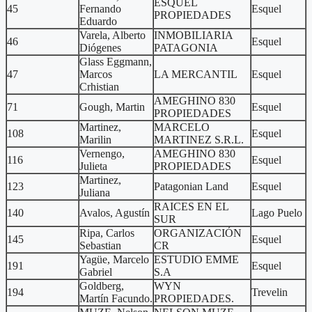
ESQUEL
45
Fernando
Esquel
PROPIEDADES
Eduardo
Varela, Alberto
INMOBILIARIA
46
Esquel
Diógenes
PATAGONIA
Glass Eggmann,
47
Marcos
LA MERCANTIL
Esquel
Crhistian
AMEGHINO 830
71
Gough, Martin
Esquel
PROPIEDADES
Martinez,
MARCELO
108
Esquel
Marilin
MARTINEZ S.R.L.
Vernengo,
AMEGHINO 830
116
Esquel
Julieta
PROPIEDADES
Martinez,
123
Patagonian Land
Esquel
Juliana
RAICES EN EL
140
Avalos, Agustín
Lago Puelo
SUR
Ripa, Carlos
ORGANIZACIÓN
145
Esquel
Sebastian
CR
Yagüe, Marcelo
ESTUDIO EMME
191
Esquel
Gabriel
S.A
Goldberg,
WYN
194
Trevelin
Martín Facundo.
PROPIEDADES.