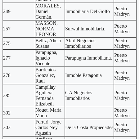
MORALES,
Puerto
249
Daniel
Inmobiliaria Del Golfo
Madryn
Germán.
MASSON,
Puerto
257
NORMA
Surwal Inmobiliaria.
Madryn
LEONOR
Belliz, Alicia
Abril Negocios
Puerto
275
Susana
Inmobiliarios
Madryn
Parapugna,
Puerto
277
Ignacio
Parapugna Inmobiliaria.
Madryn
Vicente
Barrientos
Puerto
278
Gonzalez,
Inmoble Patagonia
Madryn
Raul
Campillay
Aguilera,
GA Negocios
Puerto
285
Fernanda
Inmobliarios
Madryn
Elizabeth
Nouet, María
Puerto
302
Marta
Madryn
Ferrari, Jorge
Puerto
303
Carlos Ney
De la Costa Propiedades
Madryn
Agustin