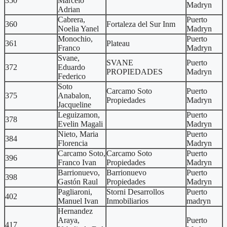
350
Marcelo
Madryn
Adrian
Cabrera,
Puerto
360
Fortaleza del Sur Inm
Noelia Yanel
Madryn
Monochio,
Puerto
361
Plateau
Franco
Madryn
Svane,
SVANE
Puerto
372
Eduardo
PROPIEDADES
Madryn
Federico
Soto
Carcamo Soto
Puerto
375
Anabalon,
Propiedades
Madryn
Jacqueline
Leguizamon,
Puerto
378
Evelin Magali
Madryn
Nieto, Maria
Puerto
384
Florencia
Madryn
Carcamo Soto,
Carcamo Soto
Puerto
396
Franco Ivan
Propiedades
Madryn
Barrionuevo,
Barrionuevo
Puerto
398
Gastón Raul
Propiedades
Madryn
Pagliaroni,
Storni Desarrollos
Puerto
402
Manuel Ivan
Inmobiliarios
madryn
Hernandez
Araya,
Puerto
417