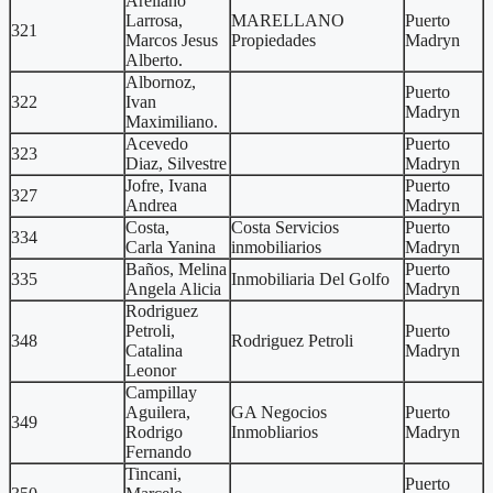
Arellano
Larrosa,
MARELLANO
Puerto
321
Marcos Jesus
Propiedades
Madryn
Alberto.
Albornoz,
Puerto
322
Ivan
Madryn
Maximiliano.
Acevedo
Puerto
323
Diaz, Silvestre
Madryn
Jofre, Ivana
Puerto
327
Andrea
Madryn
Costa,
Costa Servicios
Puerto
334
Carla Yanina
inmobiliarios
Madryn
Baños, Melina
Puerto
335
Inmobiliaria Del Golfo
Angela Alicia
Madryn
Rodriguez
Petroli,
Puerto
348
Rodriguez Petroli
Catalina
Madryn
Leonor
Campillay
Aguilera,
GA Negocios
Puerto
349
Rodrigo
Inmobliarios
Madryn
Fernando
Tincani,
Puerto