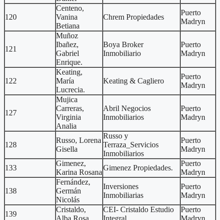
Centeno,
Puerto
120
Vanina
Chrem Propiedades
Madryn
Betiana
Muñoz
Ibañez,
Boya Broker
Puerto
121
Gabriel
Inmobiliario
Madryn
Enrique.
Keating,
Puerto
122
María
Keating & Cagliero
Madryn
Lucrecia.
Mujica
Carreras,
Abril Negocios
Puerto
127
Virginia
Inmobiliarios
Madryn
Analia
Russo y
Russo, Lorena
Puerto
128
Terraza_Servicios
Gisella
Madryn
Inmobiliarios
Gimenez,
Puerto
133
Gimenez Propiedades.
Karina Rosana
Madryn
Fernández,
Inversiones
Puerto
138
Germán
Inmobiliarias
Madryn
Nicolás
Cristaldo,
CEI- Cristaldo Estudio
Puerto
139
Alba Rosa.
Integral
Madryn