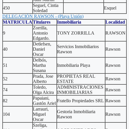
Seguel, Cintia
450
Esquel
Soledad
DELEGACIÓN RAWSON - (Playa Unión)
MATRICULA
Titulares
Inmobiliaria
Localidad
Zorrilla,
9
Antonio
TONY ZORRILLA
RAWSON
Edgardo.
Detlefsen,
Servicios Inmobiliarios
40
Daniel
Rawson
Rawson
Oscar
Delbós,
51
Martha
Inmobiliaria Playa
Rawson
Susana
Prada, Jose
PROPIETAS REAL
52
Rawson
Alberto
ESTATE
Toledo,
ADMINISTRACIONES
74
Rawson
Olga Alcira
INMOBILIARIAS
Papaiani,
82
Fratello Propiedades SRL
Rawson
Gastón Ariel
Larrauri,
Gestoria Inmobiliaria
104
Miguel
Rawson
Rawson
Oscar
Szeliga,