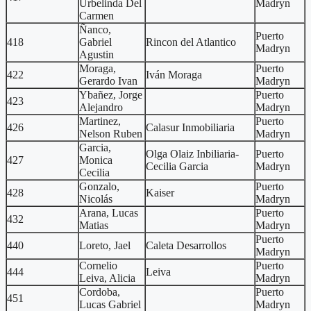
Urbelinda Del
Madryn
Carmen
Ñanco,
Puerto
418
Gabriel
Rincon del Atlantico
Madryn
Agustin
Moraga,
Puerto
422
Iván Moraga
Gerardo Ivan
Madryn
Ybañez, Jorge
Puerto
423
Alejandro
Madryn
Martinez,
Puerto
426
Calasur Inmobiliaria
Nelson Ruben
Madryn
Garcia,
Olga Olaiz Inbiliaria-
Puerto
427
Monica
Cecilia Garcia
Madryn
Cecilia
Gonzalo,
Puerto
428
Kaiser
Nicolás
Madryn
Arana, Lucas
Puerto
432
Matias
Madryn
Puerto
440
Loreto, Jael
Caleta Desarrollos
Madryn
Cornelio
Puerto
444
Leiva
Leiva, Alicia
Madryn
Cordoba,
Puerto
451
Lucas Gabriel
Madryn