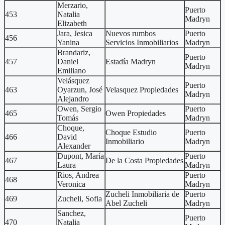
Merzario,
Puerto
453
Natalia
Madryn
Elizabeth
Jara, Jesica
Nuevos rumbos
Puerto
456
Yanina
Servicios Inmobiliarios
Madryn
Brandariz,
Puerto
457
Daniel
Estadía Madryn
Madryn
Emiliano
Velásquez
Puerto
463
Oyarzun, José
Velasquez Propiedades
Madryn
Alejandro
Owen, Sergio
Puerto
465
Owen Propiedades
Tomás
Madryn
Choque,
Choque Estudio
Puerto
466
David
Inmobiliario
Madryn
Alexander
Dupont, María
Puerto
467
De la Costa Propiedades
Laura
Madryn
Rios, Andrea
Puerto
468
Veronica
Madryn
Zucheli Inmobiliaria de
Puerto
469
Zucheli, Sofia
Abel Zucheli
Madryn
Sanchez,
Puerto
470
Natalia