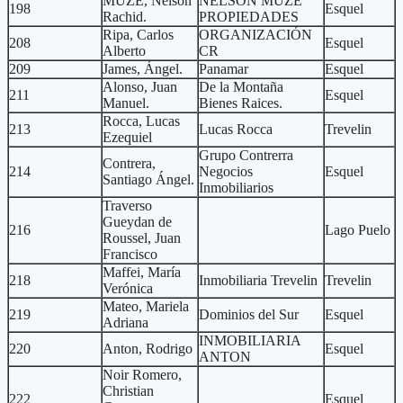
MUZE, Nelson
NELSON MUZE
198
Esquel
Rachid.
PROPIEDADES
Ripa, Carlos
ORGANIZACIÓN
208
Esquel
Alberto
CR
209
James, Ángel.
Panamar
Esquel
Alonso, Juan
De la Montaña
211
Esquel
Manuel.
Bienes Raices.
Rocca, Lucas
213
Lucas Rocca
Trevelin
Ezequiel
Grupo Contrerra
Contrera,
214
Negocios
Esquel
Santiago Ángel.
Inmobiliarios
Traverso
Gueydan de
216
Lago Puelo
Roussel, Juan
Francisco
Maffei, María
218
Inmobiliaria Trevelin
Trevelin
Verónica
Mateo, Mariela
219
Dominios del Sur
Esquel
Adriana
INMOBILIARIA
220
Anton, Rodrigo
Esquel
ANTON
Noir Romero,
Christian
222
Esquel