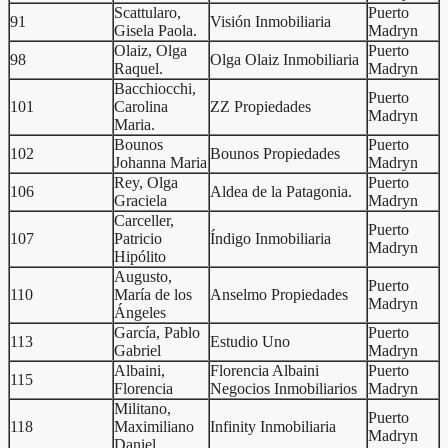
Scattularo,
Puerto
91
Visión Inmobiliaria
Gisela Paola.
Madryn
Olaiz, Olga
Puerto
98
Olga Olaiz Inmobiliaria
Raquel.
Madryn
Bacchiocchi,
Puerto
101
Carolina
ZZ Propiedades
Madryn
Maria.
Bounos
Puerto
102
Bounos Propiedades
Johanna Maria
Madryn
Rey, Olga
Puerto
106
Aldea de la Patagonia.
Graciela
Madryn
Carceller,
Puerto
107
Patricio
Índigo Inmobiliaria
Madryn
Hipólito
Augusto,
Puerto
110
María de los
Anselmo Propiedades
Madryn
Ángeles
García, Pablo
Puerto
113
Estudio Uno
Gabriel
Madryn
Albaini,
Florencia Albaini
Puerto
115
Florencia
Negocios Inmobiliarios
Madryn
Militano,
Puerto
118
Maximiliano
Infinity Inmobiliaria
Madryn
Daniel