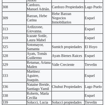
Simon
Cardozo,
308
Cardozo Propiedades
Lago Puelo
Manuel Adrián.
Hebe Barzan
Barzan, Hebe
309
Negocios
Esquel
Carina
Inmobiliarios
Ardizzone,
313
Esquel
Giovanna.
Icazate Sotile,
319
Esquel
Laura Mabel
Sotomayor,
325
Sumich propiedades
El Hoyo
Samanta
Ayats, Tomás
328
Ayats Bienes Raices
Esquel
Guillermo
Retamar, Ariana
329
Valle Creciente
Trevelin
Mailen
Martinez
333
Aguirre,
Esquel
Joaquin.
Nataine Breide,
336
Chubut Propiedades
Lago Puelo
Santiago Yamil
Roberts, María
338
Esquel
Cecilia
339
Solucci, Lucia
Solucci propiedades
Trevelin