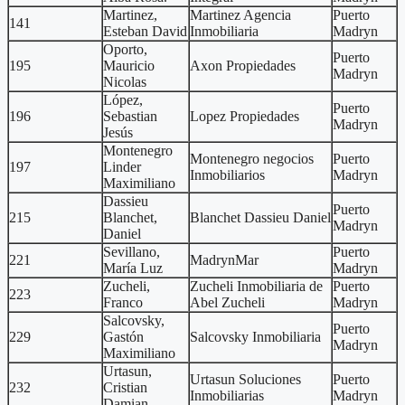
Martinez,
Martinez Agencia
Puerto
141
Esteban David
Inmobiliaria
Madryn
Oporto,
Puerto
195
Mauricio
Axon Propiedades
Madryn
Nicolas
López,
Puerto
196
Sebastian
Lopez Propiedades
Madryn
Jesús
Montenegro
Montenegro negocios
Puerto
197
Linder
Inmobiliarios
Madryn
Maximiliano
Dassieu
Puerto
215
Blanchet,
Blanchet Dassieu Daniel
Madryn
Daniel
Sevillano,
Puerto
221
MadrynMar
María Luz
Madryn
Zucheli,
Zucheli Inmobiliaria de
Puerto
223
Franco
Abel Zucheli
Madryn
Salcovsky,
Puerto
229
Gastón
Salcovsky Inmobiliaria
Madryn
Maximiliano
Urtasun,
Urtasun Soluciones
Puerto
232
Cristian
Inmobiliarias
Madryn
Damian