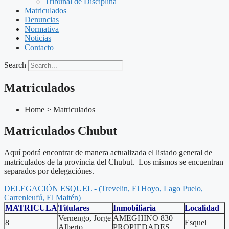
Tribunal de Disciplina
Matriculados
Denuncias
Normativa
Noticias
Contacto
Search
Matriculados
Home > Matriculados
Matriculados Chubut
Aquí podrá encontrar de manera actualizada el listado general de
matriculados de la provincia del Chubut. Los mismos se encuentran
separados por delegaciónes.
DELEGACIÓN ESQUEL - (Trevelin, El Hoyo, Lago Puelo,
Carrenleufú, El Maitén)
MATRICULA
Titulares
Inmobiliaria
Localidad
Vernengo, Jorge
AMEGHINO 830
8
Esquel
Alberto
PROPIEDADES