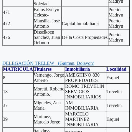
Madryn
Soledad
Britos Evelyn
Puerto
471
Celeste-
Madryn
Mansilla, José
Puerto
472
Capital Inmobiliaria
Antonio
Madryn
Disselkoen
Puerto
476
Sanchez, Juan
De la Costa Propiedades
Madryn
Orlando
DELEGACIÓN TRELEW - (Gaiman, Dolavon)
MATRICULA
Titulares
Inmobiliaria
Localidad
Vernengo, Jorge
AMEGHINO 830
8
Esquel
Alberto
PROPIEDADES
ROMO TREVELIN
Moretti, Roberto
18
SERVICIOS
Trevelin
Antonio.
INMOBILIARIOS
Migueles, Ana
AM
37
Trevelin
María.
INMOBILIARIA
MARCELO
Martinez,
39
MARTINEZ
Esquel
Marcelo Jorge
INMOBILIARIA
Sanchez,