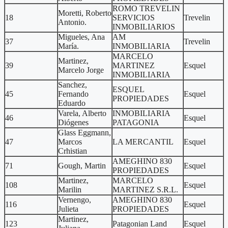
ROMO TREVELIN
Moretti, Roberto
18
SERVICIOS
Trevelin
Antonio.
INMOBILIARIOS
Migueles, Ana
AM
37
Trevelin
María.
INMOBILIARIA
MARCELO
Martinez,
39
MARTINEZ
Esquel
Marcelo Jorge
INMOBILIARIA
Sanchez,
ESQUEL
45
Fernando
Esquel
PROPIEDADES
Eduardo
Varela, Alberto
INMOBILIARIA
46
Esquel
Diógenes
PATAGONIA
Glass Eggmann,
47
Marcos
LA MERCANTIL
Esquel
Crhistian
AMEGHINO 830
71
Gough, Martin
Esquel
PROPIEDADES
Martinez,
MARCELO
108
Esquel
Marilin
MARTINEZ S.R.L.
Vernengo,
AMEGHINO 830
116
Esquel
Julieta
PROPIEDADES
Martinez,
123
Patagonian Land
Esquel