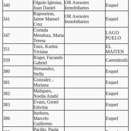
Olguin Iglesias,
OR Asesores
340
Esquel
Juan Daniel
Inmobiliarios
Raposeiras,
OR Asesores
341
Jaime Manuel
Esquel
Inmobiliarios
Cruz
Cortada
LAGO
347
Mendoza, Maria
PUELO
Teresa
Taux, Karina
EL
351
Viviana
MAITEN
Roger, Facundo
359
Carrenleufú
Gabriel
Hernandez,
380
Esquel
Stella
Gonzalez ,
381
Esquel
Mariana
Maliqueo,
382
Esquel
Noelia Anahí
Evans, Gretel
383
Esquel
Edwina
Iturburu,
386
Marcelo
Esquel
Guillermo
Pacilio, Paola