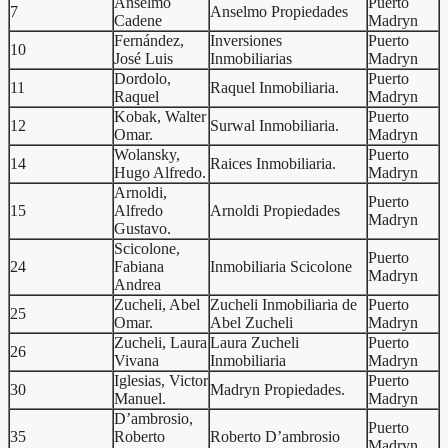
Anselmo
Puerto
7
Anselmo Propiedades
Cadene
Madryn
Fernández,
Inversiones
Puerto
10
José Luis
Inmobiliarias
Madryn
Dordolo,
Puerto
11
Raquel Inmobiliaria.
Raquel
Madryn
Kobak, Walter
Puerto
12
Surwal Inmobiliaria.
Omar.
Madryn
Wolansky,
Puerto
14
Raices Inmobiliaria.
Hugo Alfredo.
Madryn
Arnoldi,
Puerto
15
Alfredo
Arnoldi Propiedades
Madryn
Gustavo.
Scicolone,
Puerto
24
Fabiana
Inmobiliaria Scicolone
Madryn
Andrea
Zucheli, Abel
Zucheli Inmobiliaria de
Puerto
25
Omar.
Abel Zucheli
Madryn
Zucheli, Laura
Laura Zucheli
Puerto
26
Vivana
Inmobiliaria
Madryn
Iglesias, Victor
Puerto
30
Madryn Propiedades.
Manuel.
Madryn
D’ambrosio,
Puerto
35
Roberto
Roberto D’ambrosio
Madryn