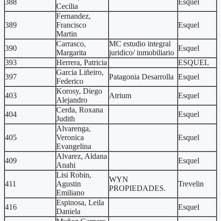
388
Esquel
Cecilia
Fernandez,
389
Francisco
Esquel
Martin
Carrasco,
MC estudio integral
390
Esquel
Margarita
juridico/ inmobiliario
393
Herrera, Patricia
ESQUEL
Garcia Liñeiro,
397
Patagonia Desarrolla
Esquel
Federico
Korosy, Diego
403
Atrium
Esquel
Alejandro
Cerda, Roxana
404
Esquel
Judith
Alvarenga,
405
Veronica
Esquel
Evangelina
Alvarez, Aldana
409
Esquel
Anahi
Lisi Robin,
WYN
411
Agustin
Trevelin
PROPIEDADES.
Emiliano
Espinosa, Leila
416
Esquel
Daniela