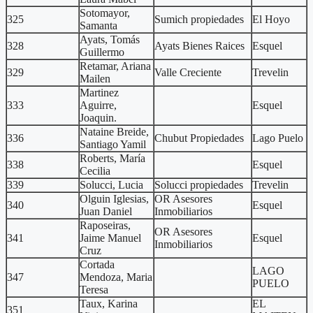
Sotomayor,
325
Sumich propiedades
El Hoyo
Samanta
Ayats, Tomás
328
Ayats Bienes Raices
Esquel
Guillermo
Retamar, Ariana
329
Valle Creciente
Trevelin
Mailen
Martinez
333
Aguirre,
Esquel
Joaquin.
Nataine Breide,
336
Chubut Propiedades
Lago Puelo
Santiago Yamil
Roberts, María
338
Esquel
Cecilia
339
Solucci, Lucia
Solucci propiedades
Trevelin
Olguin Iglesias,
OR Asesores
340
Esquel
Juan Daniel
Inmobiliarios
Raposeiras,
OR Asesores
341
Jaime Manuel
Esquel
Inmobiliarios
Cruz
Cortada
LAGO
347
Mendoza, Maria
PUELO
Teresa
Taux, Karina
EL
351