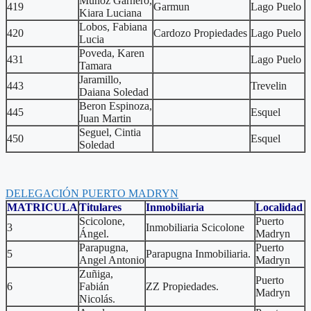
Muñoz Garnero,
419
Garmun
Lago Puelo
Kiara Luciana
Lobos, Fabiana
420
Cardozo Propiedades
Lago Puelo
Lucia
Poveda, Karen
431
Lago Puelo
Tamara
Jaramillo,
443
Trevelin
Daiana Soledad
Beron Espinoza,
445
Esquel
Juan Martin
Seguel, Cintia
450
Esquel
Soledad
DELEGACIÓN PUERTO MADRYN
MATRICULA
Titulares
Inmobiliaria
Localidad
Scicolone,
Puerto
3
Inmobiliaria Scicolone
Ángel.
Madryn
Parapugna,
Puerto
5
Parapugna Inmobiliaria.
Angel Antonio
Madryn
Zuñiga,
Puerto
6
Fabián
ZZ Propiedades.
Madryn
Nicolás.