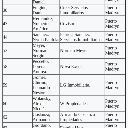
Daniel.
Fragine,
Creer Servicios
Puerto
38
Daniel
Inmobiliarios.
Madryn
Hernández,
Puerto
43
Nolberto
Covisur
Madryn
Américo
Sanchez,
Patricia Sanchez
Puerto
44
Nydia Patricia.
Servicios Inmobiliarios.
Madryn
Meyer,
Puerto
53
Norman
Norman Meyer
Madryn
Sergio.
Peccetto,
Puerto
58
Lorena
Nova Exeo.
Madryn
Andrea.
Gomez
Chirino,
Puerto
59
LG Inmobiliaria.
Leonardo
Madryn
Nestor
Wolansky,
Puerto
60
Alexis
W Propiedades.
Madryn
Nicolás.
Costanza,
Armando Costanza
Puerto
62
Armando
Propiedades
Madryn
Giordano,
Puerto
63
Estudio Uno