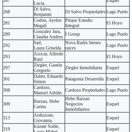
267
Esquel
Lucia.
Di Salvo,
268
Di Salvo Propiedades
Lago Puelo
Benjamin
Codon, Ayelen
Pirque Estudio
281
El Hoyo
Magalí
Integral
Gonzalez Jara,
289
I Group
Lago Puelo
Claudia Andrea
Sad,
Nova Radix bienes
292
Lago Puelo
Laura Griselda
raices
Azocar, Alfredo
293
El Hoyo
Raul
Ziegler, Gastón
297
Ziegler Inmobiliaria
Esquel
Gregorio
Daher, Eduardo
301
Patagonia Desarrolla
Esquel
Simon
Cardozo,
308
Cardozo Propiedades
Lago Puelo
Manuel Adrián.
Hebe Barzan
Barzan, Hebe
309
Negocios
Esquel
Carina
Inmobiliarios
Ardizzone,
313
Esquel
Giovanna.
Icazate Sotile,
319
Esquel
Laura Mabel