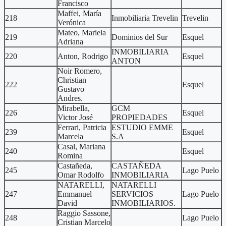
Francisco
Maffei, María
218
Inmobiliaria Trevelin
Trevelin
Verónica
Mateo, Mariela
219
Dominios del Sur
Esquel
Adriana
INMOBILIARIA
220
Anton, Rodrigo
Esquel
ANTON
Noir Romero,
Christian
222
Esquel
Gustavo
Andres.
Mirabella,
GCM
226
Esquel
Victor José
PROPIEDADES
Ferrari, Patricia
ESTUDIO EMME
239
Esquel
Marcela
S.A
Casal, Mariana
240
Esquel
Romina
Castañeda,
CASTAÑEDA
245
Lago Puelo
Omar Rodolfo
INMOBILIARIA
NATARELLI,
NATARELLI
247
Emmanuel
SERVICIOS
Lago Puelo
David
INMOBILIARIOS.
Raggio Sassone,
248
Lago Puelo
Cristian Marcelo