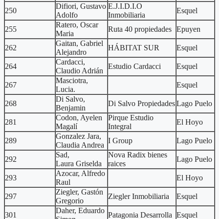
Difiori, Gustavo
E.J.I.D.I.O
250
Esquel
Adolfo
Inmobiliaria
Ratero, Oscar
255
Ruta 40 propiedades
Epuyen
Maria
Gaitan, Gabriel
262
HÁBITAT SUR
Esquel
Alejandro
Cardacci,
264
Estudio Cardacci
Esquel
Claudio Adrián
Masciotra,
267
Esquel
Lucia.
Di Salvo,
268
Di Salvo Propiedades
Lago Puelo
Benjamin
Codon, Ayelen
Pirque Estudio
281
El Hoyo
Magalí
Integral
Gonzalez Jara,
289
I Group
Lago Puelo
Claudia Andrea
Sad,
Nova Radix bienes
292
Lago Puelo
Laura Griselda
raices
Azocar, Alfredo
293
El Hoyo
Raul
Ziegler, Gastón
297
Ziegler Inmobiliaria
Esquel
Gregorio
Daher, Eduardo
301
Patagonia Desarrolla
Esquel