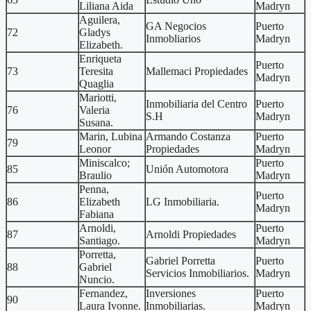
Liliana Aida
Madryn
Aguilera,
GA Negocios
Puerto
72
Gladys
Inmobliarios
Madryn
Elizabeth.
Enriqueta
Puerto
73
Teresita
Mallemaci Propiedades
Madryn
Quaglia
Mariotti,
Inmobiliaria del Centro
Puerto
76
Valeria
S.H
Madryn
Susana.
Marin, Lubina
Armando Costanza
Puerto
79
Leonor
Propiedades
Madryn
Miniscalco;
Puerto
85
Unión Automotora
Braulio
Madryn
Penna,
Puerto
86
Elizabeth
LG Inmobiliaria.
Madryn
Fabiana
Arnoldi,
Puerto
87
Arnoldi Propiedades
Santiago.
Madryn
Porretta,
Gabriel Porretta
Puerto
88
Gabriel
Servicios Inmobiliarios.
Madryn
Nuncio.
Fernandez,
Inversiones
Puerto
90
Laura Ivonne.
Inmobiliarias.
Madryn