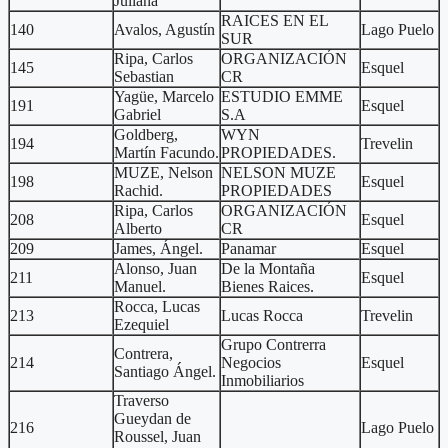
Juliana
RAICES EN EL
140
Avalos, Agustín
Lago Puelo
SUR
Ripa, Carlos
ORGANIZACIÓN
145
Esquel
Sebastian
CR
Yagüe, Marcelo
ESTUDIO EMME
191
Esquel
Gabriel
S.A
Goldberg,
WYN
194
Trevelin
Martín Facundo.
PROPIEDADES.
MUZE, Nelson
NELSON MUZE
198
Esquel
Rachid.
PROPIEDADES
Ripa, Carlos
ORGANIZACIÓN
208
Esquel
Alberto
CR
209
James, Ángel.
Panamar
Esquel
Alonso, Juan
De la Montaña
211
Esquel
Manuel.
Bienes Raices.
Rocca, Lucas
213
Lucas Rocca
Trevelin
Ezequiel
Grupo Contrerra
Contrera,
214
Negocios
Esquel
Santiago Ángel.
Inmobiliarios
Traverso
Gueydan de
216
Lago Puelo
Roussel, Juan