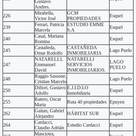
Gustavo
Andres.
Mirabella,
GCM
226
Esquel
Victor José
PROPIEDADES
Ferrari, Patricia
ESTUDIO EMME
239
Esquel
Marcela
S.A
Casal, Mariana
240
Esquel
Romina
Castañeda,
CASTAÑEDA
245
Lago Puelo
Omar Rodolfo
INMOBILIARIA
NATARELLI,
NATARELLI
LAGO
247
Emmanuel
SERVICIOS
PUELO
David
INMOBILIARIOS.
Raggio Sassone,
248
Lago Puelo
Cristian Marcelo
Difiori, Gustavo
E.J.I.D.I.O
250
Esquel
Adolfo
Inmobiliaria
Ratero, Oscar
255
Ruta 40 propiedades
Epuyen
Maria
Gaitan, Gabriel
262
HÁBITAT SUR
Esquel
Alejandro
Cardacci,
264
Estudio Cardacci
Esquel
Claudio Adrián
Masciotra,