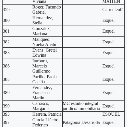
Viviana
MAITEN
Roger, Facundo
359
Carrenleufú
Gabriel
Hernandez,
380
Esquel
Stella
Gonzalez ,
381
Esquel
Mariana
Maliqueo,
382
Esquel
Noelia Anahí
Evans, Gretel
383
Esquel
Edwina
Iturburu,
386
Marcelo
Esquel
Guillermo
Pacilio, Paola
388
Esquel
Cecilia
Fernandez,
389
Francisco
Esquel
Martin
Carrasco,
MC estudio integral
390
Esquel
Margarita
juridico/ inmobiliario
393
Herrera, Patricia
ESQUEL
Garcia Liñeiro,
397
Patagonia Desarrolla
Esquel
Federico