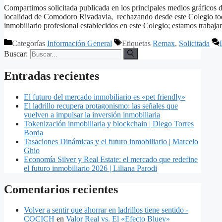
Compartimos solicitada publicada en los principales medios gráficos de
localidad de Comodoro Rivadavia, rechazando desde este Colegio todo
inmobiliario profesional establecidos en este Colegio; estamos traba
Categorías
Información General
Etiquetas
Remax
,
Solicitada
Buscar:
Entradas recientes
El futuro del mercado inmobiliario es «pet friendly»
El ladrillo recupera protagonismo: las señales que
vuelven a impulsar la inversión inmobiliaria
Tokenización inmobiliaria y blockchain | Diego Torres
Borda
Tasaciones Dinámicas y el futuro inmobiliario | Marcelo
Ghio
Economía Silver y Real Estate: el mercado que redefine
el futuro inmobiliario 2026 | Liliana Parodi
Comentarios recientes
Volver a sentir que ahorrar en ladrillos tiene sentido -
COCICH
en
Valor Real vs. El «Efecto Bluey»