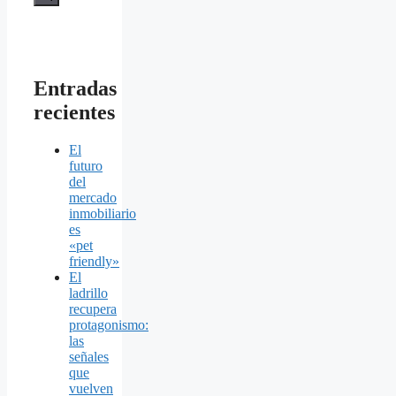
Entradas
recientes
El
futuro
del
mercado
inmobiliario
es
«pet
friendly»
El
ladrillo
recupera
protagonismo:
las
señales
que
vuelven