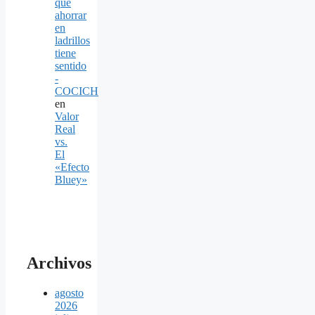
que
ahorrar
en
ladrillos
tiene
sentido
-
COCICH
en
Valor
Real
vs.
El
«Efecto
Bluey»
Archivos
agosto
2026