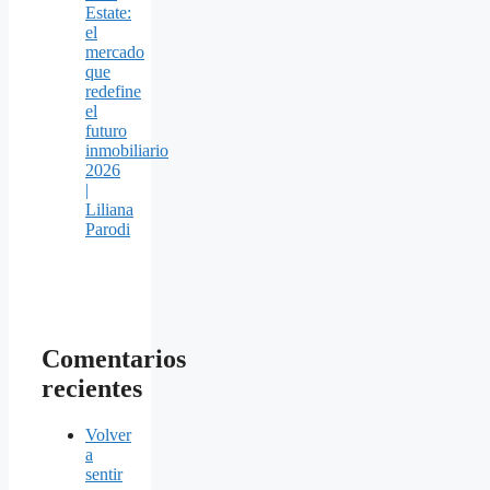
Estate:
el
mercado
que
redefine
el
futuro
inmobiliario
2026
|
Liliana
Parodi
Comentarios
recientes
Volver
a
sentir