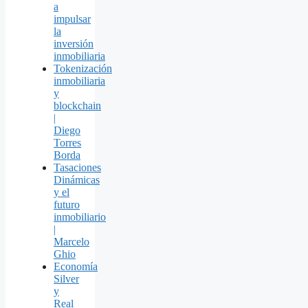
a
impulsar
la
inversión
inmobiliaria
Tokenización
inmobiliaria
y
blockchain
|
Diego
Torres
Borda
Tasaciones
Dinámicas
y el
futuro
inmobiliario
|
Marcelo
Ghio
Economía
Silver
y
Real