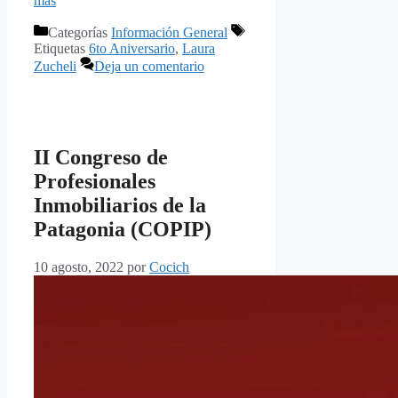
más
Categorías
Información General
Etiquetas
6to Aniversario
,
Laura
Zucheli
Deja un comentario
II Congreso de
Profesionales
Inmobiliarios de la
Patagonia (COPIP)
10 agosto, 2022
por
Cocich