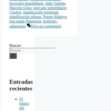
inversión inmobiliaria
,
Julio Valente
,
Marcelo Ghio
,
mercado inmobiliario
Chubut
,
planificación territorial
,
planificación urbana
,
Puerto Madryn
,
real estate Patagonia
,
territorio
,
urbanismo
Deja un comentario
Buscar:
Entradas
recientes
El
futuro
del