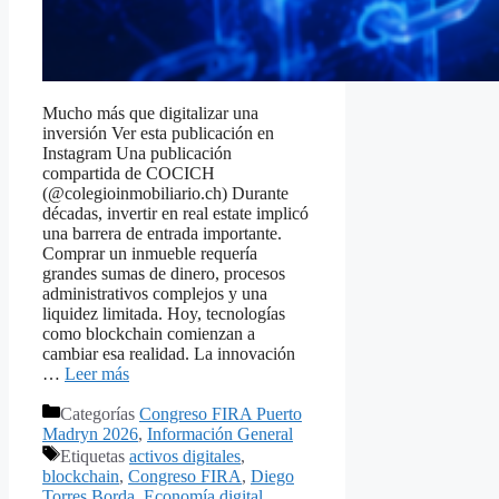
Mucho más que digitalizar una
inversión Ver esta publicación en
Instagram Una publicación
compartida de COCICH
(@colegioinmobiliario.ch) Durante
décadas, invertir en real estate implicó
una barrera de entrada importante.
Comprar un inmueble requería
grandes sumas de dinero, procesos
administrativos complejos y una
liquidez limitada. Hoy, tecnologías
como blockchain comienzan a
cambiar esa realidad. La innovación
…
Leer más
Categorías
Congreso FIRA Puerto
Madryn 2026
,
Información General
Etiquetas
activos digitales
,
blockchain
,
Congreso FIRA
,
Diego
Torres Borda
,
Economía digital
,