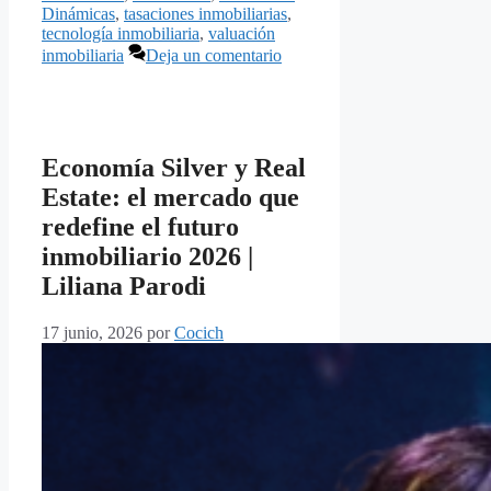
Dinámicas
,
tasaciones inmobiliarias
,
tecnología inmobiliaria
,
valuación
inmobiliaria
Deja un comentario
Economía Silver y Real
Estate: el mercado que
redefine el futuro
inmobiliario 2026 |
Liliana Parodi
17 junio, 2026
por
Cocich