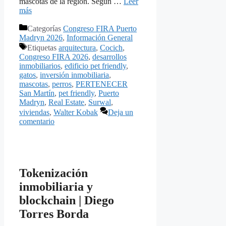
mascotas de la región. Según …
Leer
más
Categorías
Congreso FIRA Puerto
Madryn 2026
,
Información General
Etiquetas
arquitectura
,
Cocich
,
Congreso FIRA 2026
,
desarrollos
inmobiliarios
,
edificio pet friendly
,
gatos
,
inversión inmobiliaria
,
mascotas
,
perros
,
PERTENECER
San Martín
,
pet friendly
,
Puerto
Madryn
,
Real Estate
,
Surwal
,
viviendas
,
Walter Kobak
Deja un
comentario
Tokenización
inmobiliaria y
blockchain | Diego
Torres Borda