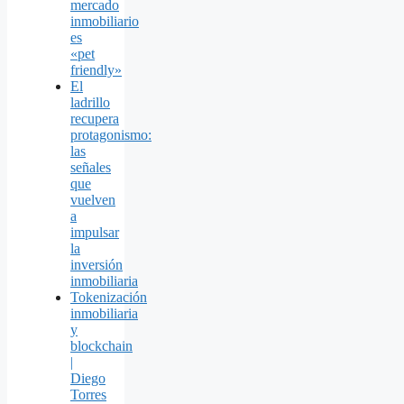
mercado
inmobiliario
es
«pet
friendly»
El
ladrillo
recupera
protagonismo:
las
señales
que
vuelven
a
impulsar
la
inversión
inmobiliaria
Tokenización
inmobiliaria
y
blockchain
|
Diego
Torres