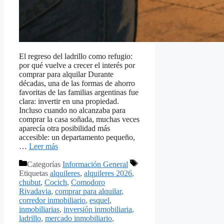
El regreso del ladrillo como refugio:
por qué vuelve a crecer el interés por
comprar para alquilar Durante
décadas, una de las formas de ahorro
favoritas de las familias argentinas fue
clara: invertir en una propiedad.
Incluso cuando no alcanzaba para
comprar la casa soñada, muchas veces
aparecía otra posibilidad más
accesible: un departamento pequeño,
…
Leer más
Categorías
Información General
Etiquetas
alquileres
,
alquileres 2026
,
chubut
,
Cocich
,
Comodoro
Rivadavia
,
comprar para alquilar
,
corredor inmobiliario
,
esquel
,
inmobiliarias
,
inversión inmobiliaria
,
ladrillo
,
mercado inmobiliario
,