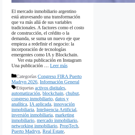
El mercado inmobiliario argentino
está atravesando una transformación
que va más allá de sus variables
tradicionales. A factores como el costo
de construcción, el crédito o la
demanda, se suma un nuevo eje que
empieza a redefinir el negocio: la
incorporación de tecnologías
emergentes como IA y Blockchain.
Ver esta publicación en Instagram
Una publicación …
Leer más
Categorías
Congreso FIRA Puerto
Madryn 2026
,
Información General
Etiquetas
activos digitales
,
automatización
,
blockchain
,
chubut
,
congreso inmobiliario
,
datos y
analítica
,
IA aplicada
,
innovación
inmobiliaria
,
Inteligencia Artificial
,
inversión inmobiliaria
,
marketing
inmobiliario
,
mercado inmobiliario
,
networking inmobiliario
,
PropTech
,
Puerto Madryn
,
Real Estate
,