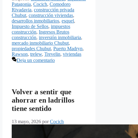
Patagonia
,
Cocich
,
Comodoro
Rivadavia
,
construcción privada
Chubut
,
construcción viviendas
,
desarrollos inmobiliarios
,
esquel
,
Impuesto de Sellos
,
impuestos
construcción
,
Ingresos Brutos
construcción
,
inversión inmobiliaria
,
mercado inmobiliario Chubut
,
propiedades Chubut
,
Puerto Madryn
,
Rawson
,
trelew
,
Trevelin
,
viviendas
Deja un comentario
Volver a sentir que
ahorrar en ladrillos
tiene sentido
13 mayo, 2026
por
Cocich