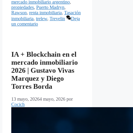
mercado inmobiliario argentino
,
propiedades
,
Puerto Madryn
,
Rawson
,
renta inmobiliaria
,
Tasación
inmobiliaria
,
trelew
,
Trevelin
Deja
un comentario
IA + Blockchain en el
mercado inmobiliario
2026 | Gustavo Vivas
Marquez y Diego
Torres Borda
13 mayo, 2026
4 mayo, 2026
por
Cocich