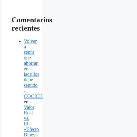
Comentarios
recientes
Volver
a
sentir
que
ahorrar
en
ladrillos
tiene
sentido
-
COCICH
en
Valor
Real
vs.
El
«Efecto
Bluey»