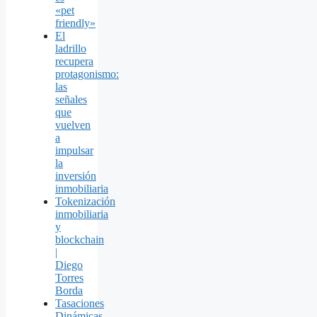
«pet
friendly»
El
ladrillo
recupera
protagonismo:
las
señales
que
vuelven
a
impulsar
la
inversión
inmobiliaria
Tokenización
inmobiliaria
y
blockchain
|
Diego
Torres
Borda
Tasaciones
Dinámicas