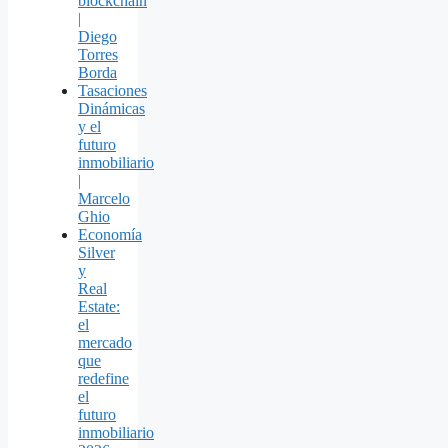
blockchain
|
Diego
Torres
Borda
Tasaciones
Dinámicas
y el
futuro
inmobiliario
|
Marcelo
Ghio
Economía
Silver
y
Real
Estate:
el
mercado
que
redefine
el
futuro
inmobiliario