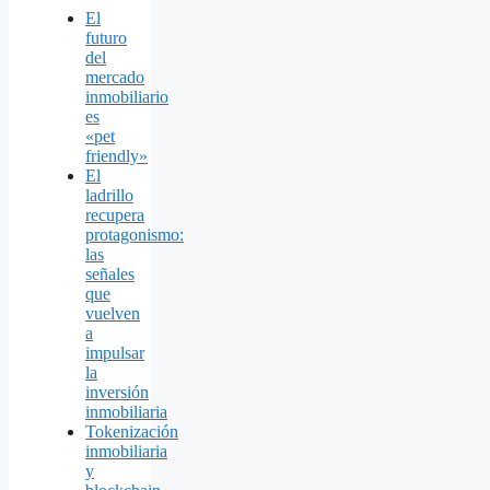
El
futuro
del
mercado
inmobiliario
es
«pet
friendly»
El
ladrillo
recupera
protagonismo:
las
señales
que
vuelven
a
impulsar
la
inversión
inmobiliaria
Tokenización
inmobiliaria
y