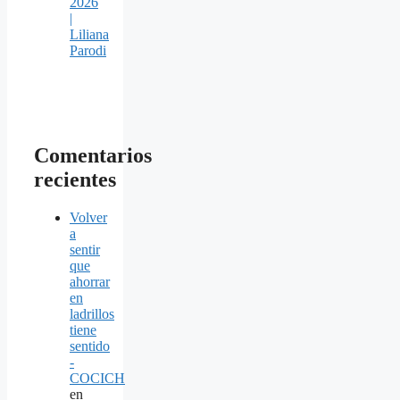
2026
|
Liliana
Parodi
Comentarios
recientes
Volver
a
sentir
que
ahorrar
en
ladrillos
tiene
sentido
-
COCICH
en