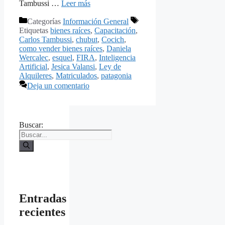
Tambussi …
Leer más
Categorías
Información General
Etiquetas
bienes raíces
,
Capacitación
,
Carlos Tambussi
,
chubut
,
Cocich
,
como vender bienes raíces
,
Daniela
Wercalec
,
esquel
,
FIRA
,
Inteligencia
Artificial
,
Jesica Valansi
,
Ley de
Alquileres
,
Matriculados
,
patagonia
Deja un comentario
Buscar:
Entradas
recientes