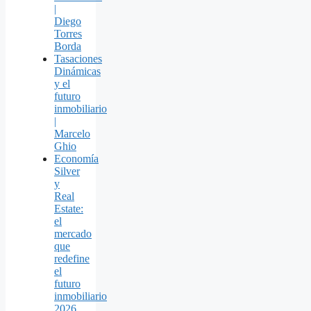
|
Diego
Torres
Borda
Tasaciones
Dinámicas
y el
futuro
inmobiliario
|
Marcelo
Ghio
Economía
Silver
y
Real
Estate:
el
mercado
que
redefine
el
futuro
inmobiliario
2026