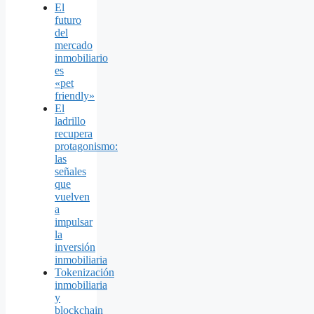
El
futuro
del
mercado
inmobiliario
es
«pet
friendly»
El
ladrillo
recupera
protagonismo:
las
señales
que
vuelven
a
impulsar
la
inversión
inmobiliaria
Tokenización
inmobiliaria
y
blockchain