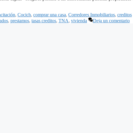
citación
,
Cocich
,
comprar una casa
,
Corredores Inmobiliarios
,
creditos
ados
,
prestamos
,
tasas creditos
,
TNA
,
vivienda
Deja un comentario