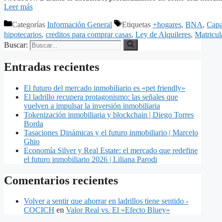
Leer más
Categorías
Información General
Etiquetas
+hogares
,
BNA
,
Capa
hipotecarios
,
creditos para comprar casas
,
Ley de Alquileres
,
Matricul
Buscar:
Entradas recientes
El futuro del mercado inmobiliario es «pet friendly»
El ladrillo recupera protagonismo: las señales que
vuelven a impulsar la inversión inmobiliaria
Tokenización inmobiliaria y blockchain | Diego Torres
Borda
Tasaciones Dinámicas y el futuro inmobiliario | Marcelo
Ghio
Economía Silver y Real Estate: el mercado que redefine
el futuro inmobiliario 2026 | Liliana Parodi
Comentarios recientes
Volver a sentir que ahorrar en ladrillos tiene sentido -
COCICH
en
Valor Real vs. El «Efecto Bluey»