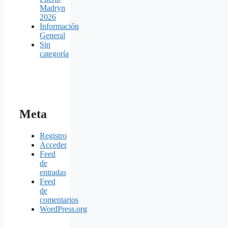
Madryn
2026
Información
General
Sin
categoría
Meta
Registro
Acceder
Feed
de
entradas
Feed
de
comentarios
WordPress.org