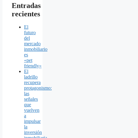
Entradas
recientes
El
futuro
del
mercado
inmobiliario
es
«pet
friendly»
El
ladrillo
recupera
protagonismo:
las
señales
que
vuelven
a
impulsar
la
inversión
inmobiliaria