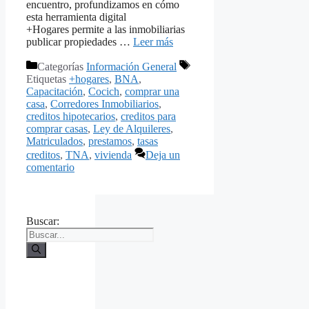
encuentro, profundizamos en cómo
esta herramienta digital
+Hogares permite a las inmobiliarias
publicar propiedades …
Leer más
Categorías
Información General
Etiquetas
+hogares
,
BNA
,
Capacitación
,
Cocich
,
comprar una
casa
,
Corredores Inmobiliarios
,
creditos hipotecarios
,
creditos para
comprar casas
,
Ley de Alquileres
,
Matriculados
,
prestamos
,
tasas
creditos
,
TNA
,
vivienda
Deja un
comentario
Buscar: