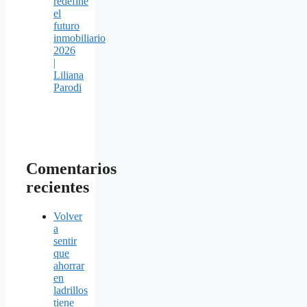
redefine
el
futuro
inmobiliario
2026
|
Liliana
Parodi
Comentarios
recientes
Volver
a
sentir
que
ahorrar
en
ladrillos
tiene