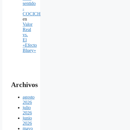
sentido
-
COCICH
en
Valor
Real
vs.
El
«Efecto
Bluey»
Archivos
agosto
2026
julio
2026
junio
2026
mayo